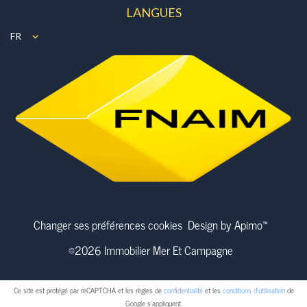
LANGUES
FR
Changer ses préférences cookies
Design by
Apimo™
©2026 Immobilier Mer Et Campagne
Ce site est protégé par reCAPTCHA et les règles de
confidentialité
et les
conditions d'utilisation
de
Google s'appliquent.