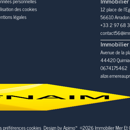
nnées personnelles
Immobilier
ilisation des cookies
12 place de l’Eg
ntions légales
56610
Arradon
+33 2 97 68 
contact56@immo
Immobilier
Avenue de la pl
44420 Quimia
0674175462
alize.emereau
s préférences cookies
Design by
Apimo™
©2026 Immobilier Mer Et