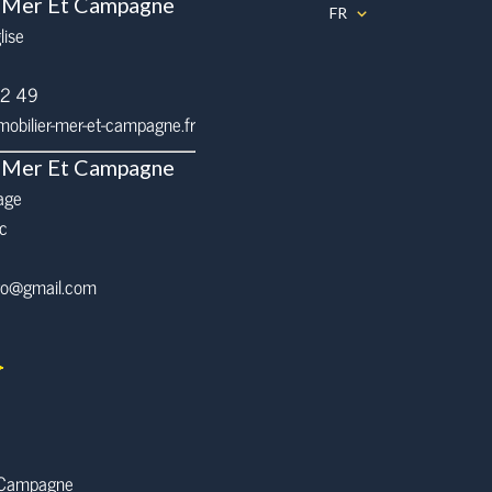
 Mer Et Campagne
FR
lise
32 49
bilier-mer-et-campagne.fr
 Mer Et Campagne
age
c
pro@gmail.com
 Campagne