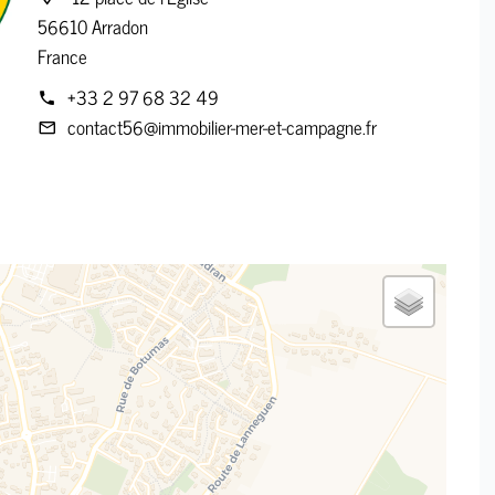
56610 Arradon
France
+33 2 97 68 32 49
contact56@immobilier-mer-et-campagne.fr