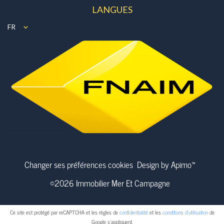
LANGUES
FR
Changer ses préférences cookies
Design by
Apimo™
©2026 Immobilier Mer Et Campagne
Ce site est protégé par reCAPTCHA et les règles de
confidentialité
et les
conditions d'utilisation
de
Google s'appliquent.