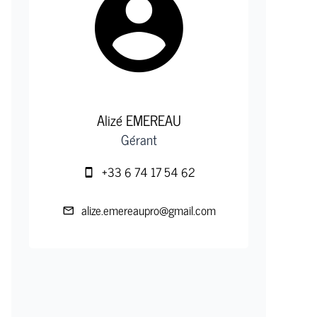
Alizé EMEREAU
Gérant
+33 6 74 17 54 62
alize.emereaupro@gmail.com