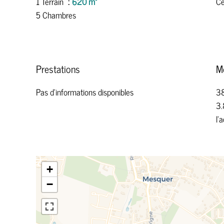
1 Terrain
620 m²
Ce
5 Chambres
Prestations
M
Pas d'informations disponibles
38
3.
l'
+
−