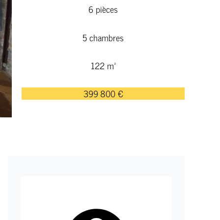
6 pièces
5 chambres
122 m²
399 800 €