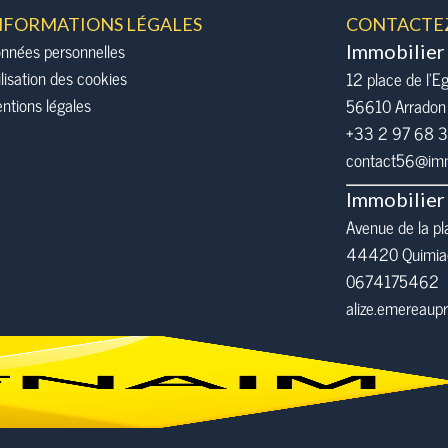
NFORMATIONS LÉGALES
CONTACTE
nnées personnelles
Immobilier
ilisation des cookies
12 place de l’Eg
ntions légales
56610
Arradon
+33 2 97 68 
contact56@immo
Immobilier
Avenue de la pl
44420 Quimia
0674175462
alize.emereau