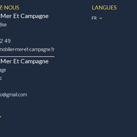
Z-NOUS
LANGUES
 Mer Et Campagne
FR
lise
32 49
bilier-mer-et-campagne.fr
 Mer Et Campagne
age
c
pro@gmail.com