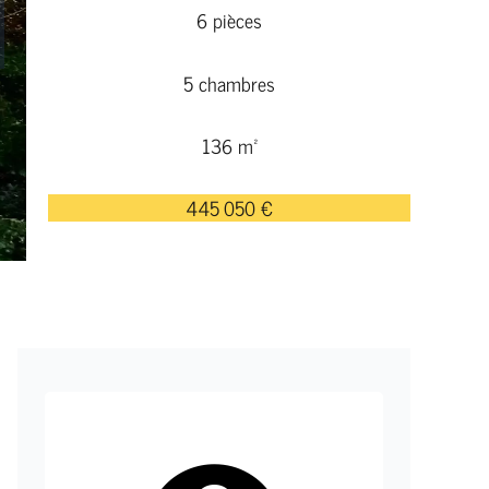
6 pièces
5 chambres
136 m²
445 050 €