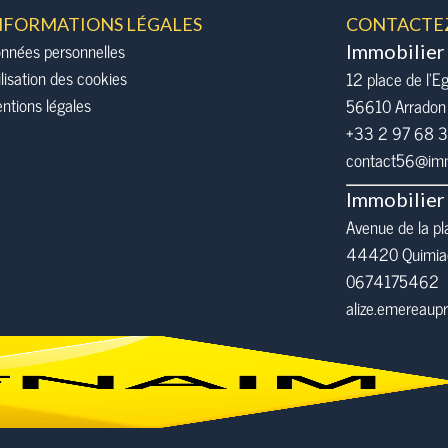
NFORMATIONS LÉGALES
CONTACTE
nnées personnelles
Immobilier
ilisation des cookies
12 place de l’Eg
ntions légales
56610
Arradon
+33 2 97 68 
contact56@immo
Immobilier
Avenue de la pl
44420 Quimia
0674175462
alize.emereau