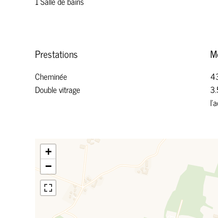
1 Salle de bains
Prestations
M
Cheminée
43
Double vitrage
3.
l'
+
−