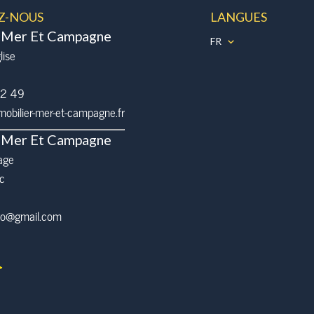
Z-NOUS
LANGUES
 Mer Et Campagne
FR
lise
32 49
bilier-mer-et-campagne.fr
 Mer Et Campagne
age
c
pro@gmail.com