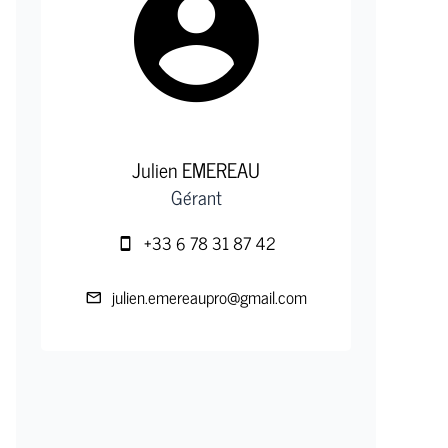
Julien EMEREAU
Gérant
+33 6 78 31 87 42
julien.emereaupro@gmail.com