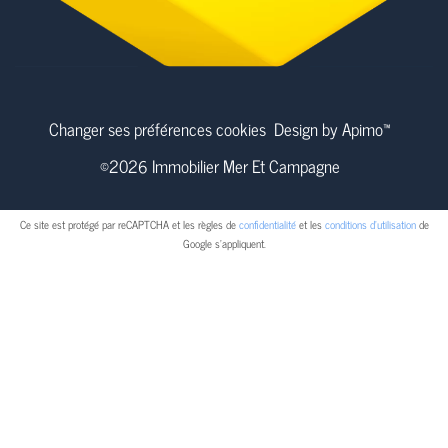
Changer ses préférences cookies
Design by
Apimo™
©2026 Immobilier Mer Et Campagne
Ce site est protégé par reCAPTCHA et les règles de
confidentialité
et les
conditions d'utilisation
de
Google s'appliquent.