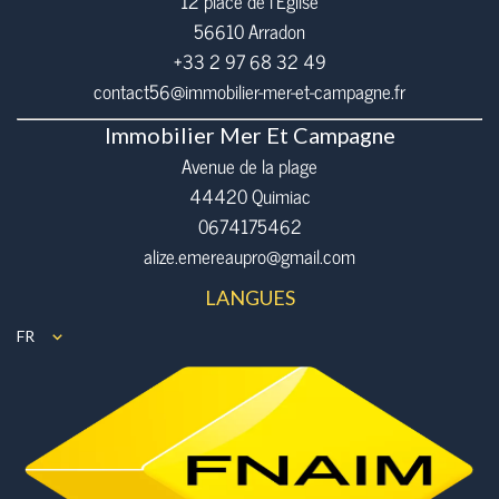
12 place de l’Eglise
56610
Arradon
+33 2 97 68 32 49
contact56@immobilier-mer-et-campagne.fr
Immobilier Mer Et Campagne
Avenue de la plage
44420 Quimiac
0674175462
alize.emereaupro@gmail.com
LANGUES
FR