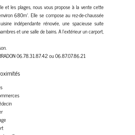
e et les plages, nous vous propose à la vente cette
'environ 680m². Elle se compose au rez-de-chaussée
uisine indépendante rénovée, une spacieuse suite
ambres et une salle de bains. A l'extérieur un carport,
son.
ARRADON 06.78.31.87.42 ou 06.87.07.86.21
roximités
s
ommerces
decin
er
age
rt