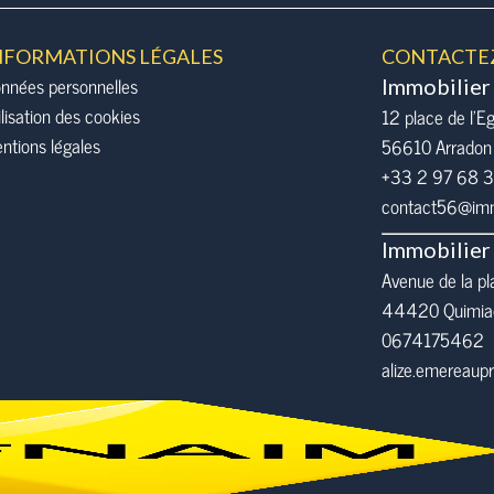
NFORMATIONS LÉGALES
CONTACTE
nnées personnelles
Immobilier
ilisation des cookies
12 place de l’Eg
ntions légales
56610
Arradon
+33 2 97 68 
contact56@immo
Immobilier
Avenue de la pl
44420 Quimia
0674175462
alize.emereau