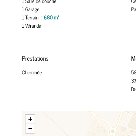
1 Salle de douche
Ce
1 Garage
Pa
1 Terrain
680 m²
1 Véranda
Prestations
M
Cheminée
58
3%
l'
+
−