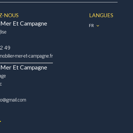
Z-NOUS
LANGUES
 Mer Et Campagne
FR
lise
32 49
bilier-mer-et-campagne.fr
 Mer Et Campagne
age
c
pro@gmail.com