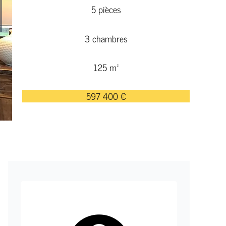
5 pièces
3 chambres
125 m²
597 400 €