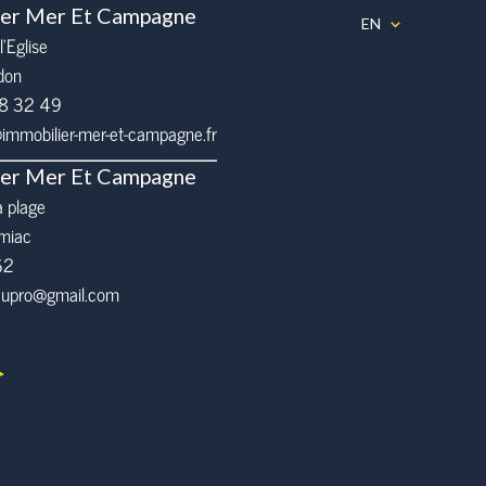
ier Mer Et Campagne
EN
l’Eglise
don
68 32 49
mmobilier-mer-et-campagne.fr
ier Mer Et Campagne
a plage
miac
62
eaupro@gmail.com