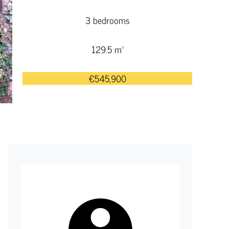
3 bedrooms
129.5 m²
€545,900