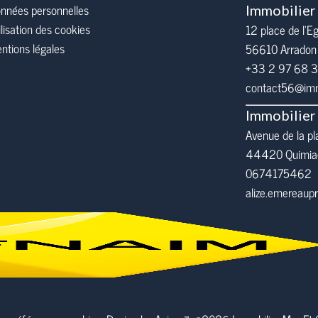
nnées personnelles
Immobilier
ilisation des cookies
12 place de l’Eg
ntions légales
56610
Arradon
+33 2 97 68 
contact56@immo
Immobilier
Avenue de la pl
44420 Quimia
0674175462
alize.emereau