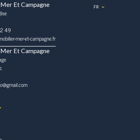
 Mer Et Campagne
FR
lise
32 49
bilier-mer-et-campagne.fr
 Mer Et Campagne
age
c
pro@gmail.com