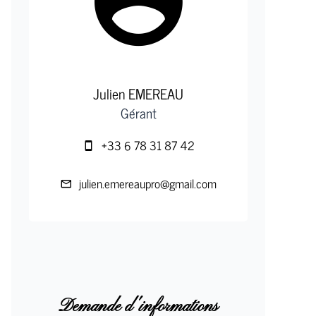
Julien EMEREAU
Gérant
+33 6 78 31 87 42
julien.emereaupro@gmail.com
Demande d'informations