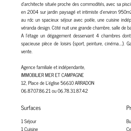
d'architecte située proche des commodités, avec sa pis
en 2004 sur jardin paysagé et intimiste d'environ 950m
au rdc un spacieux séjour avec poêle, une cuisine indép
véranda design. Côté nuit une grande chambre, salle de ba
A l'étage un dégagement desservant 4 chambres dont 
spacieuse pièce de loisirs (sport, peinture, cinéma....)
vente.
Agence familiale et indépendante,
IMMOBILIER MER ET CAMPAGNE
12, Place de L'église 56610 ARRADON
06.87.07.86.21 ou 06.78.31.87.42
Surfaces
P
1 Séjour
Bu
1 Cuisine
Ce